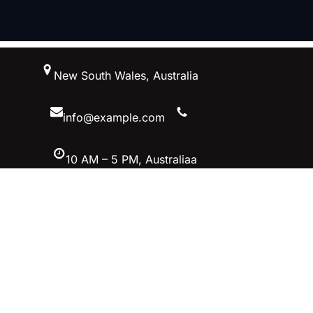
跳
New South Wales, Australia
至
内
容
info@example.com
10 AM – 5 PM, Australiaa
Facebook
Twitter
YouTube
Instagram
首页–雷竞技官网-中国英雄联盟电竞
赛事及体育赛事竞猜
立即加入