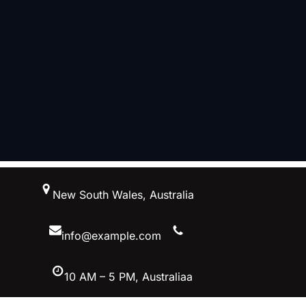
跳
New South Wales, Australia
至
内
容
info@example.com
10 AM – 5 PM, Australiaa
Facebook
Twitter
YouTube
Instagram