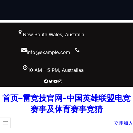
跳
New South Wales, Australia
至
内
容
info@example.com
10 AM – 5 PM, Australiaa
Facebook
Twitter
YouTube
Instagram
首页–雷竞技官网-中国英雄联盟电竞
赛事及体育赛事竞猜
立即加入