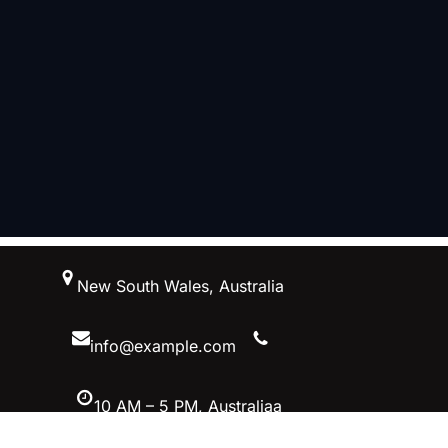
跳
New South Wales, Australia
至
内
容
info@example.com
10 AM – 5 PM, Australiaa
Facebook
Twitter
YouTube
Instagram