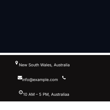
跳
New South Wales, Australia
至
内
容
info@example.com
10 AM – 5 PM, Australiaa
Facebook
Twitter
YouTube
Instagram