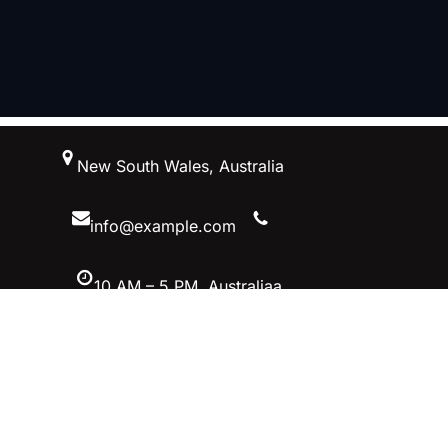
跳
New South Wales, Australia
至
内
容
info@example.com
10 AM – 5 PM, Australiaa
Facebook
Twitter
YouTube
Instagram
首页–雷竞技官网-中国英雄联盟电竞
赛事及体育赛事竞猜