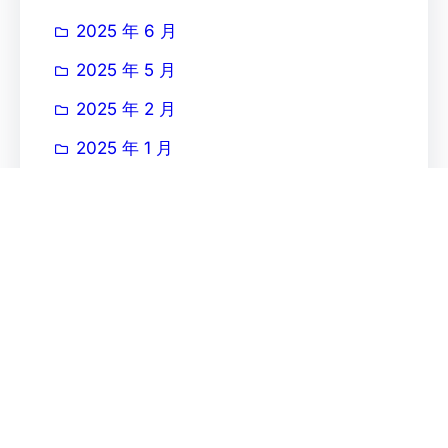
2025 年 6 月
2025 年 5 月
2025 年 2 月
2025 年 1 月
2024 年 12 月
2024 年 11 月
2024 年 10 月
2024 年 9 月
2024 年 8 月
2024 年 7 月
2024 年 6 月